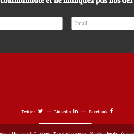
e communauté et ne manquez pas nos der
Twitter
Linkedin
Facebook
iques Modernes & Classiques - Tous droits réservés -
Mentions légales
- Concep