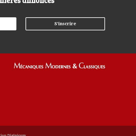
nières annonces
tion
Diginicom