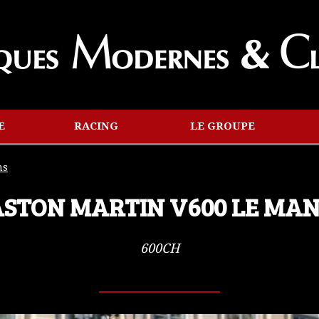
E
RACING
LE GROUPE
ns
ASTON MARTIN V600 LE MAN
600CH